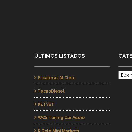
ÚLTIMOS LISTADOS
CATE
Catego
Escaleras Al Cielo
TecnoDiesel
PETVET
WCS Tuning Car Audio
K Gold Mini Markets