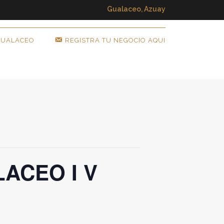
Gualaceo, Azuay
GUALACEO
REGISTRA TU NEGOCIO AQUI
ACEO I V