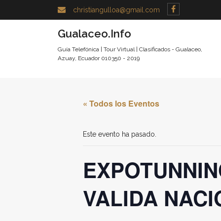
christiangulloa@gmail.com
Gualaceo.Info
Guía Telefónica | Tour Virtual | Clasificados - Gualaceo,
Azuay, Ecuador 010350 - 2019
« Todos los Eventos
Este evento ha pasado.
EXPOTUNNIN
VALIDA NAC