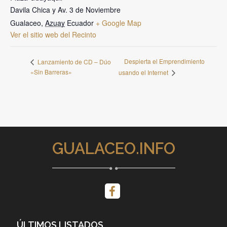
Davila Chica y Av. 3 de Noviembre
Gualaceo
,
Azuay
Ecuador
+ Google Map
Ver el sitio web del Recinto
Despierta el Emprendimiento
Lanzamiento de CD – Dúo
«Sin Barreras»
usando el Internet
GUALACEO.INFO
ÚLTIMOS LISTADOS