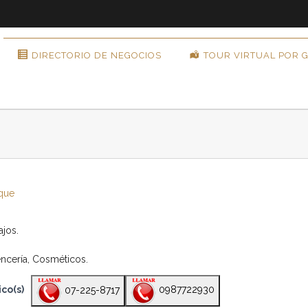
DIRECTORIO DE NEGOCIOS
TOUR VIRTUAL POR 
que
ajos.
Lencería, Cosméticos.
co(s)
07-225-8717
0987722930