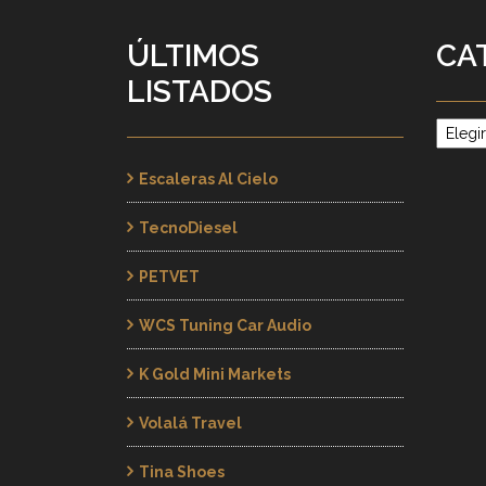
ÚLTIMOS
CA
LISTADOS
Catego
Escaleras Al Cielo
TecnoDiesel
PETVET
WCS Tuning Car Audio
K Gold Mini Markets
Volalá Travel
Tina Shoes