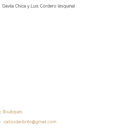
Dávila Chica y Luis Cordero (esquina)
e
,
Boutiques
o
carlosdanbrito@gmail.com