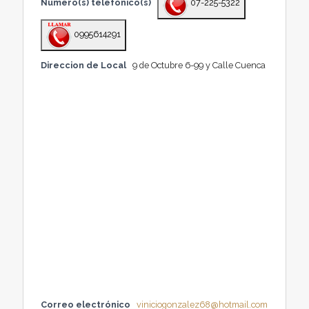
Número(s) telefónico(s)
07-225-5322
0995614291
Direccion de Local
9 de Octubre 6-99 y Calle Cuenca
Correo electrónico
viniciogonzalez68@hotmail.com