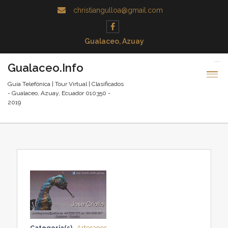
christiangulloa@gmail.com
Gualaceo, Azuay
Gualaceo.Info
Guía Telefónica | Tour Virtual | Clasificados
- Gualaceo, Azuay, Ecuador 010350 -
2019
Categoria(s)
Artesanos