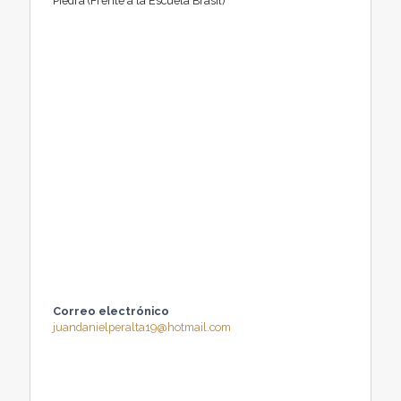
Piedra (Frente a la Escuela Brasil)
Correo electrónico
juandanielperalta19@hotmail.com