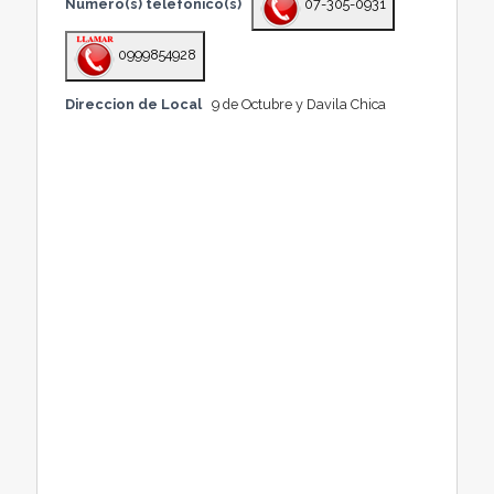
Número(s) telefónico(s)
07-305-0931
0999854928
Direccion de Local
9 de Octubre y Davila Chica