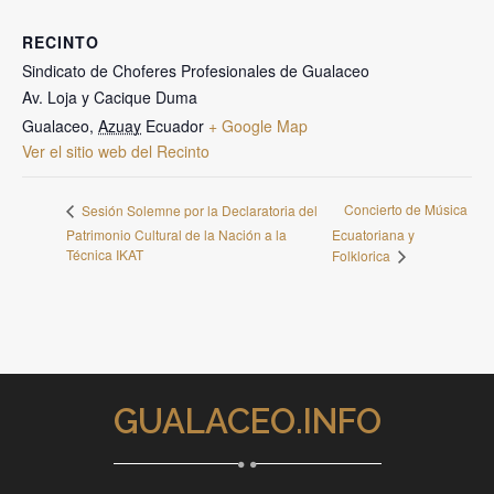
RECINTO
Sindicato de Choferes Profesionales de Gualaceo
Av. Loja y Cacique Duma
Gualaceo
,
Azuay
Ecuador
+ Google Map
Ver el sitio web del Recinto
Concierto de Música
Sesión Solemne por la Declaratoria del
Patrimonio Cultural de la Nación a la
Ecuatoriana y
Técnica IKAT
Folklorica
GUALACEO.INFO