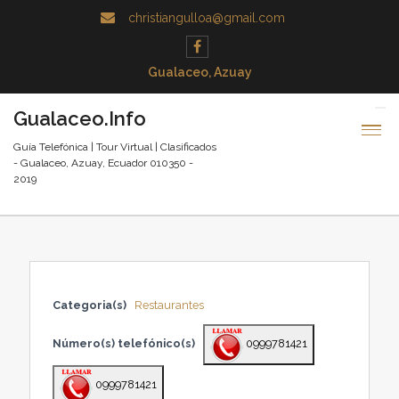
christiangulloa@gmail.com
Gualaceo, Azuay
Gualaceo.Info
Guía Telefónica | Tour Virtual | Clasificados
- Gualaceo, Azuay, Ecuador 010350 -
2019
Categoria(s)
Restaurantes
Número(s) telefónico(s)
0999781421
0999781421