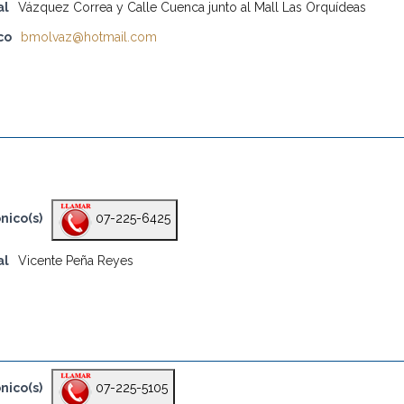
al
Vázquez Correa y Calle Cuenca junto al Mall Las Orquídeas
co
bmolvaz@hotmail.com
nico(s)
07-225-6425
al
Vicente Peña Reyes
nico(s)
07-225-5105