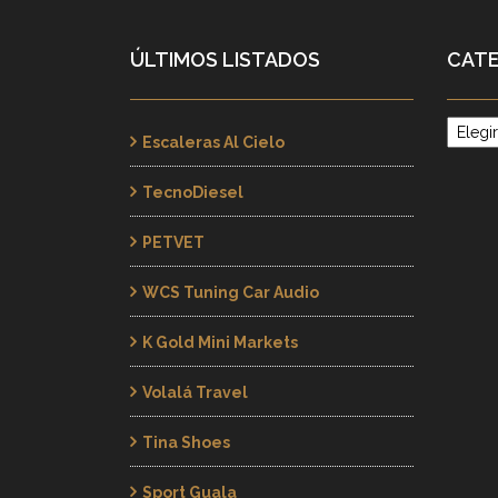
ÚLTIMOS LISTADOS
CATE
Catego
Escaleras Al Cielo
TecnoDiesel
PETVET
WCS Tuning Car Audio
K Gold Mini Markets
Volalá Travel
Tina Shoes
Sport Guala