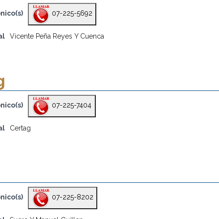
nico(s)
07-225-5692
al
Vicente Peña Reyes Y Cuenca
g
nico(s)
07-225-7404
al
Certag
nico(s)
07-225-8202