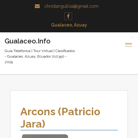
christiangulloa@gmail.com
Gualaceo, Azuay
Gualaceo.Info
Guía Telefónica | Tour Virtual | Clasificados
- Gualaceo, Azuay, Ecuador 010350 -
2019
Arcons (Patricio
Jara)