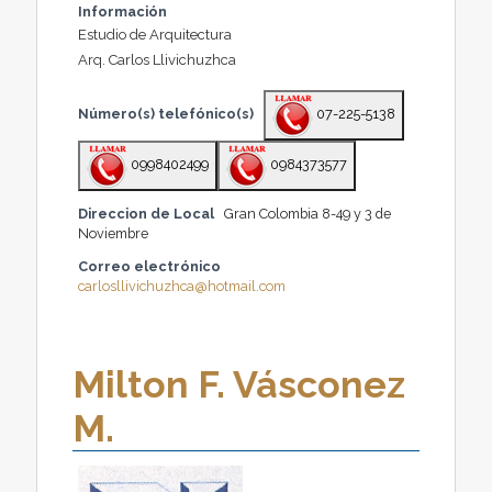
Información
Estudio de Arquitectura
Arq. Carlos Llivichuzhca
Número(s) telefónico(s)
07-225-5138
0998402499
0984373577
Direccion de Local
Gran Colombia 8-49 y 3 de
Noviembre
Correo electrónico
carlosllivichuzhca@hotmail.com
Milton F. Vásconez
M.