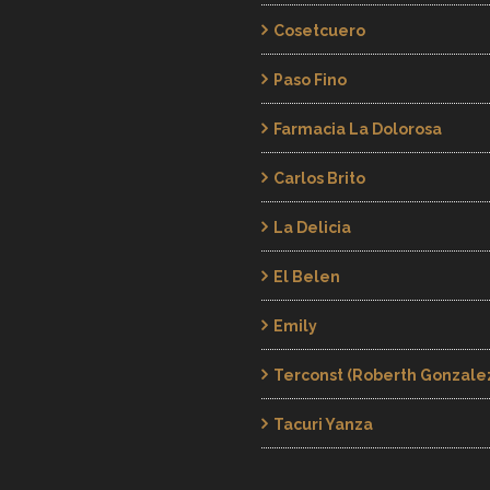
Cosetcuero
Paso Fino
Farmacia La Dolorosa
Carlos Brito
La Delicia
El Belen
Emily
Terconst (Roberth Gonzalez
Tacuri Yanza