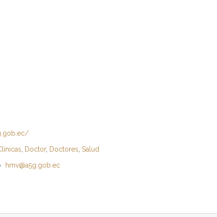
g.gob.ec/
Clinicas
,
Doctor
,
Doctores
,
Salud
o
hmv@a5g.gob.ec