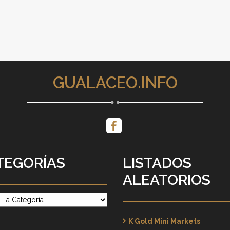
GUALACEO.INFO
TEGORÍAS
LISTADOS
ALEATORIOS
rías
K Gold Mini Markets