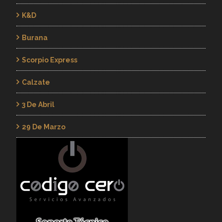
K&d
Burana
Scorpio Express
Calzate
3 De Abril
29 De Marzo